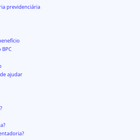
ia previdenciária
benefício
o BPC
o
de ajudar
?
ia?
entadoria?