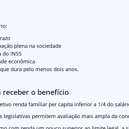
io:
razo
ipação plena na sociedade
a do INSS
dade econômica
que dura pelo menos dois anos.
a receber o benefício
etivo renda familiar per capita inferior a 1/4 do salá
ões legislativas permitem avaliação mais ampla da co
smo com renda um pouco superior ao limite legal, a s