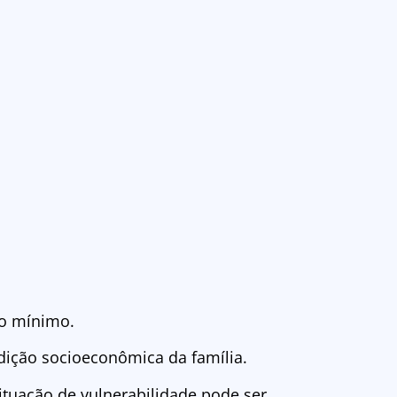
rio mínimo.
ndição socioeconômica da família.
ituação de vulnerabilidade pode ser