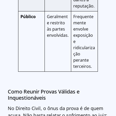
reputação.
Público
Geralment
Frequente
e restrito
mente
às partes
envolve
envolvidas.
exposição
e
ridiculariza
ção
perante
terceiros.
Como Reunir Provas Válidas e
Inquestionáveis
No Direito Civil, o ônus da prova é de quem
acusa. Não basta relatar o sofrimento ao juiz;