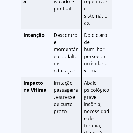
a
isolado e
repetitivas
pontual.
e
sistemátic
as.
Intenção
Descontrol
Dolo claro
e
de
momentân
humilhar,
eo ou falta
perseguir
de
ou isolar a
educação.
vítima.
Impacto
Irritação
Abalo
na Vítima
passageira
psicológico
, estresse
grave,
de curto
insônia,
prazo.
necessidad
e de
terapia,
danos à