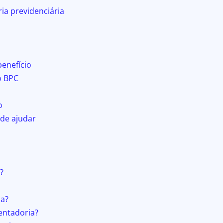
ia previdenciária
benefício
o BPC
o
de ajudar
?
ia?
entadoria?