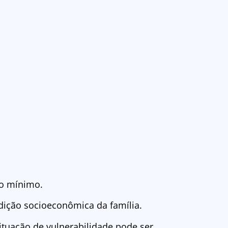
rio mínimo.
ndição socioeconômica da família.
ituação de vulnerabilidade pode ser