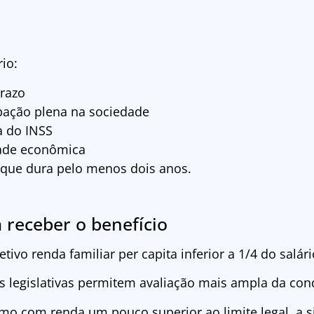
io:
razo
ipação plena na sociedade
a do INSS
dade econômica
que dura pelo menos dois anos.
a receber o benefício
etivo renda familiar per capita inferior a 1/4 do salá
ões legislativas permitem avaliação mais ampla da co
smo com renda um pouco superior ao limite legal, a s