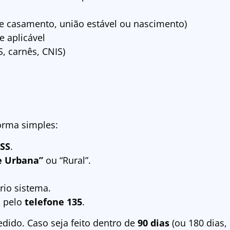
e casamento, união estável ou nascimento)
 aplicável
, carnês, CNIS)
forma simples:
NSS
.
e Urbana”
ou “Rural”.
io sistema.
o pelo
telefone 135
.
edido. Caso seja feito dentro de
90 dias
(ou 180 dias,