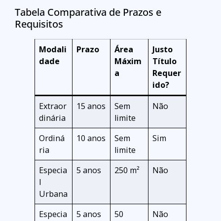
Tabela Comparativa de Prazos e
Requisitos
Modali
Prazo
Área
Justo
dade
Máxim
Título
a
Requer
ido?
Extraor
15 anos
Sem
Não
dinária
limite
Ordiná
10 anos
Sem
Sim
ria
limite
Especia
5 anos
250 m²
Não
l
Urbana
Especia
5 anos
50
Não