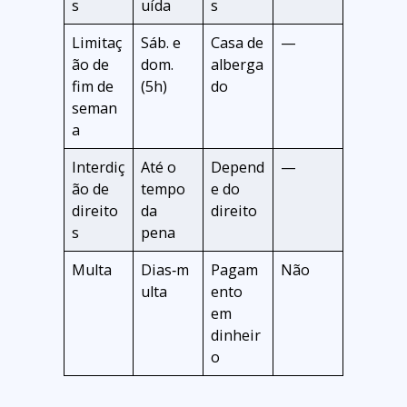
s
uída
s
Limitaç
Sáb. e
Casa de
—
ão de
dom.
alberga
fim de
(5h)
do
seman
a
Interdiç
Até o
Depend
—
ão de
tempo
e do
direito
da
direito
s
pena
Multa
Dias‑m
Pagam
Não
ulta
ento
em
dinheir
o