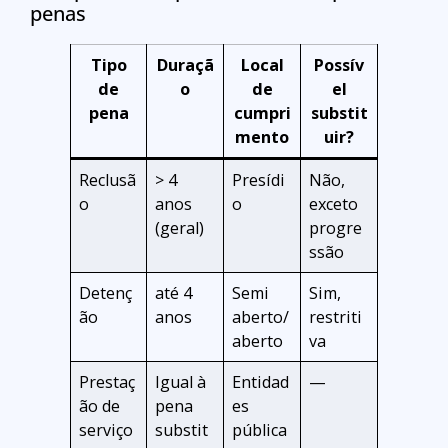
penas
Tipo
Duraçã
Local
Possív
de
o
de
el
pena
cumpri
substit
mento
uir?
Reclusã
> 4
Presídi
Não,
o
anos
o
exceto
(geral)
progre
ssão
Detenç
até 4
Semi
Sim,
ão
anos
aberto/
restriti
aberto
va
Prestaç
Igual à
Entidad
—
ão de
pena
es
serviço
substit
pública