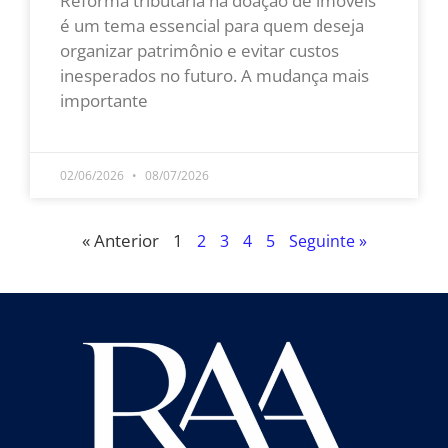
Reforma tributária na doação de imóveis
é um tema essencial para quem deseja
organizar patrimônio e evitar custos
inesperados no futuro. A mudança mais
importante
LEIA MAIS »
02/06/2026
08/07/2026
« Anterior
1
2
3
4
5
Seguinte »